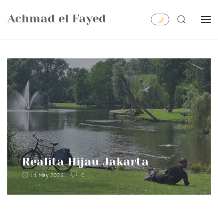
Skip
Achmad el Fayed
to
SEARCH
content
Realita Hijau Jakarta
11 May 2026
0