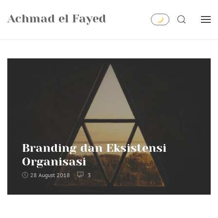
Skip
Achmad el Fayed
to
SEARCH
content
Branding dan Eksistensi
Organisasi
28 August 2018
3