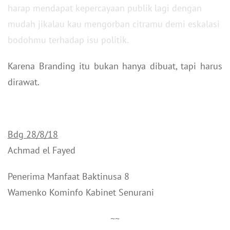
harap mendapat kepercayaan publik lagi dengan
mudah jikalau kau mengorban citramu demi eskalasi
bodohmu terhadap isu politik.
Karena Branding itu bukan hanya dibuat, tapi harus
dirawat.
Bdg 28/8/18
Achmad el Fayed
Penerima Manfaat Baktinusa 8
Wamenko Kominfo Kabinet Senurani
~~