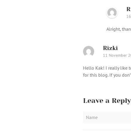
R
16
Alright, tha
Rizki
11 November 2
Hello Kak! I really like
for this blog. If you d
Leave a Reply