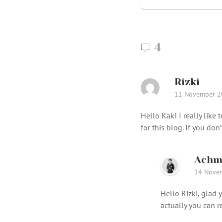
4
Rizki
11 November 2
Hello Kak! I really like
for this blog. If you d
Achma
14 Nove
Hello Rizki, glad y
actually you can r