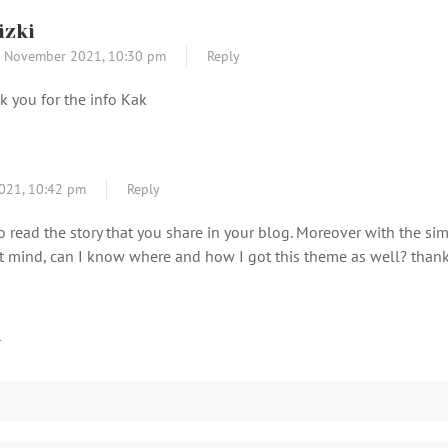
izki
 November 2021,
10:30 pm
Reply
nk you for the info Kak
021,
10:42 pm
Reply
 to read the story that you share in your blog. Moreover with the s
on’t mind, can I know where and how I got this theme as well? tha