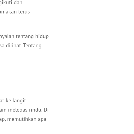
gikuti dan
an akan terus
anyalah tentang hidup
a dilihat. Tentang
t ke langit.
am melepas rindu. Di
rap, memutihkan apa