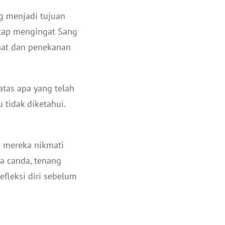
g menjadi tujuan
etap mengingat Sang
hat dan penekanan
tas apa yang telah
u tidak diketahui.
i mereka nikmati
wa canda, tenang
efleksi diri sebelum