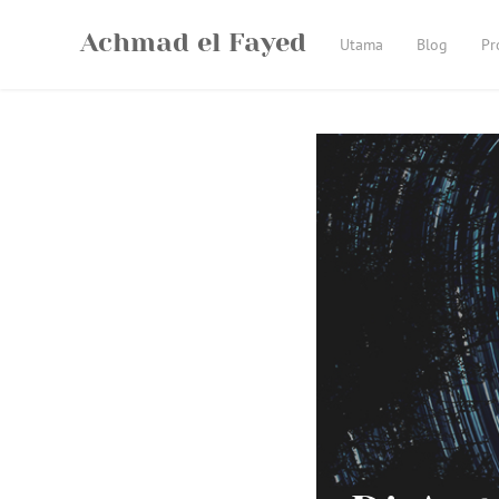
Skip
Achmad el Fayed
to
Utama
Blog
Pr
content