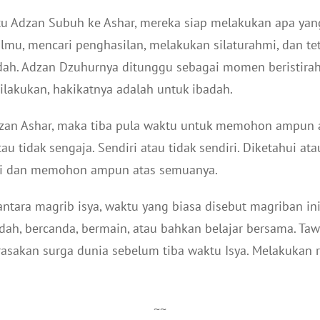
ktu Adzan Subuh ke Ashar, mereka siap melakukan apa yan
ilmu, mencari penghasilan, melakukan silaturahmi, dan t
dah. Adzan Dzuhurnya ditunggu sebagai momen beristira
lakukan, hakikatnya adalah untuk ibadah.
zan Ashar, maka tiba pula waktu untuk memohon ampun a
au tidak sengaja. Sendiri atau tidak sendiri. Diketahui ata
i dan memohon ampun atas semuanya.
ntara magrib isya, waktu yang biasa disebut magriban in
dah, bercanda, bermain, atau bahkan belajar bersama. Ta
rasakan surga dunia sebelum tiba waktu Isya. Melakukan r
~~