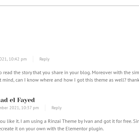
021,
10:42 pm
Reply
 to read the story that you share in your blog. Moreover with the s
on’t mind, can I know where and how I got this theme as well? tha
d el Fayed
mber 2021,
10:37 pm
Reply
ou like it. I am using a Rinzai Theme by Ivan and got it for free. Sin
ecreate it on your own with the Elementor plugin.