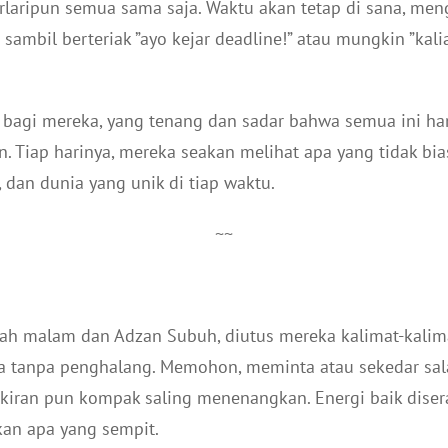
laripun semua sama saja. Waktu akan tetap di sana, men
ambil berteriak ”ayo kejar deadline!” atau mungkin ”kali
dak bagi mereka, yang tenang dan sadar bahwa semua ini h
n. Tiap harinya, mereka seakan melihat apa yang tidak bias
, dan dunia yang unik di tiap waktu.
~~
ah malam dan Adzan Subuh, diutus mereka kalimat-kalima
a tanpa penghalang. Memohon, meminta atau sekedar sal
pikiran pun kompak saling menenangkan. Energi baik dise
kan apa yang sempit.