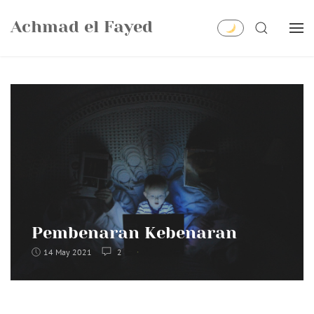
Skip
Achmad el Fayed
to
SEARCH
content
Pembenaran Kebenaran
14 May 2021
2