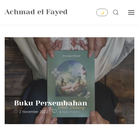
Skip
Achmad el Fayed
to
SEARCH
content
Buku Persembahan
2 November 2022
1