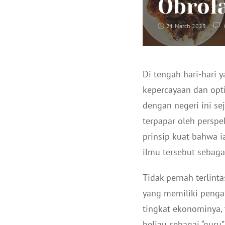
Obrol
21 March 2023
Di tengah hari-hari 
kepercayaan dan opt
dengan negeri ini se
terpapar oleh perspe
prinsip kuat bahwa 
ilmu tersebut sebagai
Tidak pernah terlint
yang memiliki pengar
tingkat ekonominya, 
beliau sebagai “gur