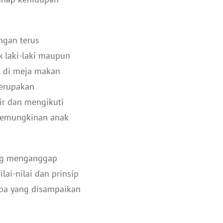
ngan terus
k laki-laki maupun
n di meja makan
merupakan
ir dan mengikuti
 kemungkinan anak
ring menganggap
ai-nilai dan prinsip
apa yang disampaikan