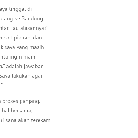
aya tinggal di
 pulang ke Bandung.
tar. Tau alasannya?”
reset pikiran, dan
ak saya yang masih
inta ingin main
ya.” adalah jawaban
Saya lakukan agar
.”
 proses panjang.
 hal bersama,
ri sana akan terekam