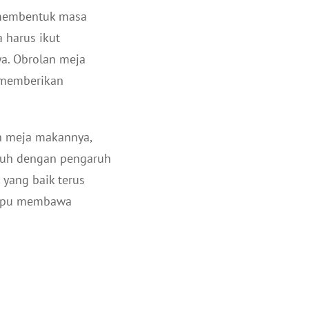
m membentuk masa
 harus ikut
a. Obrolan meja
k memberikan
an meja makannya,
mbuh dengan pengaruh
 yang baik terus
ampu membawa