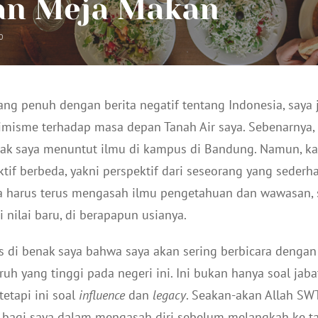
an Meja Makan
0
yang penuh dengan berita negatif tentang Indonesia, say
imisme terhadap masa depan Tanah Air saya. Sebenarnya, 
jak saya menuntut ilmu di kampus di Bandung. Namun, kal
ktif berbeda, yakni perspektif dari seseorang yang seder
ia harus terus mengasah ilmu pengetahuan dan wawasan,
 nilai baru, di berapapun usianya.
as di benak saya bahwa saya akan sering berbicara denga
uh yang tinggi pada negeri ini. Ini bukan hanya soal jab
tetapi ini soal
influence
dan
legacy
. Seakan-akan Allah S
u” bagi saya dalam mengasah diri sebelum melangkah ke 