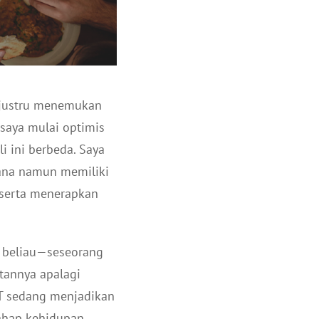
a justru menemukan
saya mulai optimis
i ini berbeda. Saya
hana namun memiliki
 serta menerapkan
n beliau—seseorang
atannya apalagi
WT sedang menjadikan
tahap kehidupan