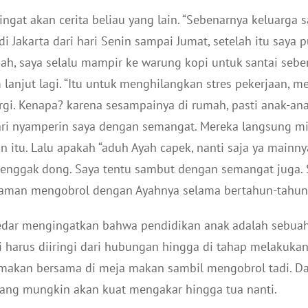
ingat akan cerita beliau yang lain. “Sebenarnya keluarga s
di Jakarta dari hari Senin sampai Jumat, setelah itu saya
, saya selalu mampir ke warung kopi untuk santai seben
lanjut lagi. “Itu untuk menghilangkan stres pekerjaan, me
gi. Kenapa? karena sesampainya di rumah, pasti anak-an
lari nyamperin saya dengan semangat. Mereka langsung m
gin itu. Lalu apakah “aduh Ayah capek, nanti saja ya mainn
 enggak dong. Saya tentu sambut dengan semangat juga. 
yaman mengobrol dengan Ayahnya selama bertahun-tahun
kedar mengingatkan bahwa pendidikan anak adalah sebuah
i harus diiringi dari hubungan hingga di tahap melakukan
makan bersama di meja makan sambil mengobrol tadi. Da
ang mungkin akan kuat mengakar hingga tua nanti.