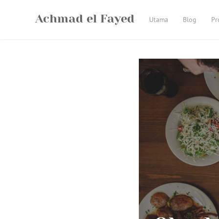
Skip
Achmad el Fayed
to
Utama
Blog
Pr
content