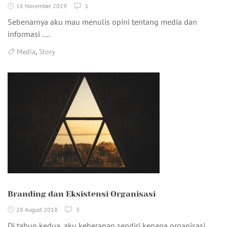
16 November 2019
1
Sebenarnya aku mau menulis opini tentang media dan
informasi .…
,
Media
Story
Branding dan Eksistensi Organisasi
28 August 2018
3
Di tahun kedua, aku keheranan sendiri kenapa organisasi