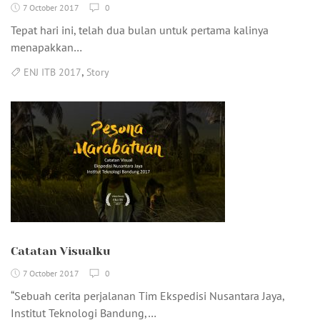
7 October 2017
0
Tepat hari ini, telah dua bulan untuk pertama kalinya
menapakkan…
,
ENJ ITB 2017
Story
Catatan Visualku
7 October 2017
0
“Sebuah cerita perjalanan Tim Ekspedisi Nusantara Jaya,
Institut Teknologi Bandung,…