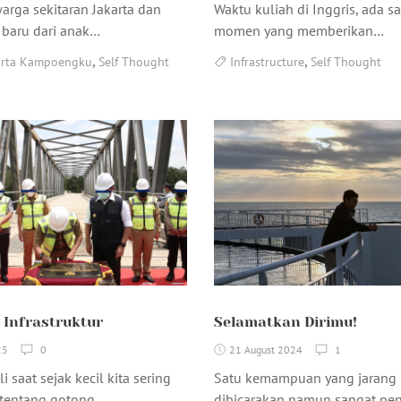
arga sekitaran Jakarta dan
Waktu kuliah di Inggris, ada s
 baru dari anak…
momen yang memberikan…
,
,
arta Kampoengku
Self Thought
Infrastructure
Self Thought
 Infrastruktur
Selamatkan Dirimu!
25
0
21 August 2024
1
i saat sejak kecil kita sering
Satu kemampuan yang jarang
 tentang gotong…
dibicarakan namun sangat pen