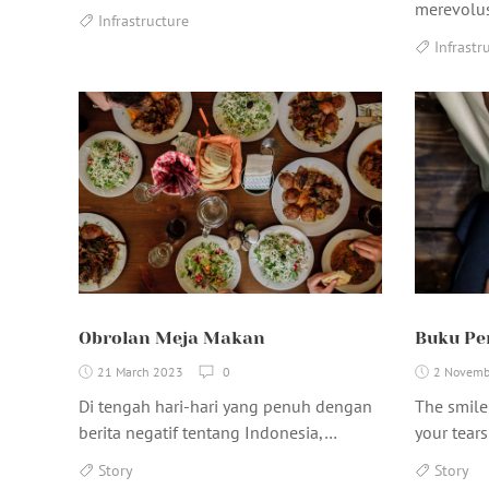
merevolus
Infrastructure
Infrastr
Obrolan Meja Makan
Buku P
21 March 2023
0
2 Novemb
Di tengah hari-hari yang penuh dengan
The smile
berita negatif tentang Indonesia,…
your tear
Story
Story