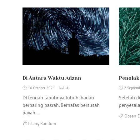
Di Antara Waktu Adzan
Penolak
16 October 2021
4
2 Septem
Di tengah rapuhnya tubuh, badan
Setelah d
berbaring pasrah. Bernafas bersusah
penyesal
payah.…
Ocean E
,
Islam
Random