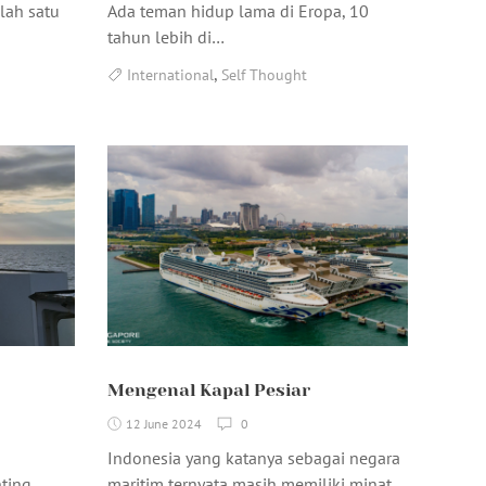
alah satu
Ada teman hidup lama di Eropa, 10
tahun lebih di…
,
International
Self Thought
Mengenal Kapal Pesiar
12 June 2024
0
Indonesia yang katanya sebagai negara
ting
maritim ternyata masih memiliki minat…