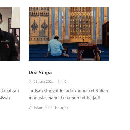
Doa Siapa
29 June 2021
0
endapatkan
Tulisan singkat ini ada karena celetukan
siswa
manusia-manusia namun tetiba jadi…
,
Islam
Self Thought