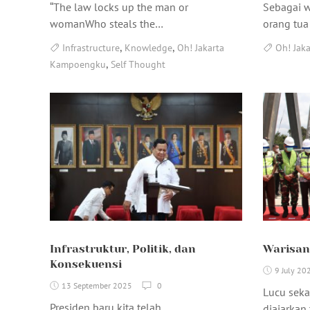
“The law locks up the man or
Sebagai w
womanWho steals the…
orang tua
,
,
Infrastructure
Knowledge
Oh! Jakarta
Oh! Jak
,
Kampoengku
Self Thought
Infrastruktur, Politik, dan
Warisan
Konsekuensi
9 July 20
13 September 2025
0
Lucu sekal
Presiden baru kita telah
diajarkan