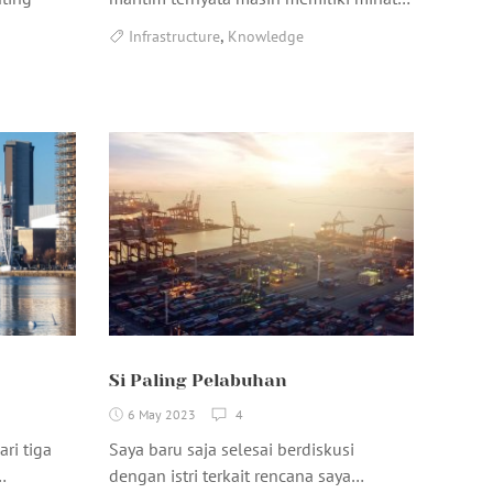
,
Infrastructure
Knowledge
Si Paling Pelabuhan
6 May 2023
4
ri tiga
Saya baru saja selesai berdiskusi
…
dengan istri terkait rencana saya…