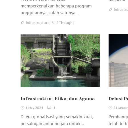
memperkenalkan beberapa program
Infrastr
unggulannya, salah satunya…
,
Infrastructure
Self Thought
Infrastruktur, Etika, dan Agama
Delusi 
6 May 2024
1
21 Janua
Di era globalisasi yang semakin kuat,
Pembangu
persaingan antar negara untuk…
telah ter