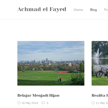
Skip
Achmad el Fayed
to
Utama
Blog
Pr
content
Belajar Menjadi Hijau
Realita 
18 May 2026
0
11 May 2