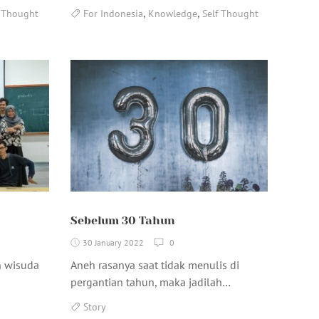
,
,
f Thought
For Indonesia
Knowledge
Self Thought
Sebelum 30 Tahun
30 January 2022
0
n wisuda
Aneh rasanya saat tidak menulis di
pergantian tahun, maka jadilah…
Story