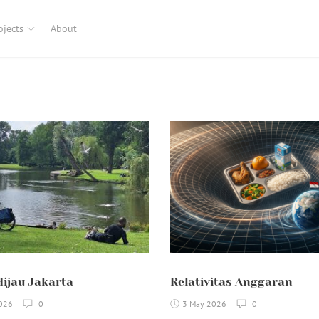
ojects
About
Hijau Jakarta
Relativitas Anggaran
026
0
3 May 2026
0