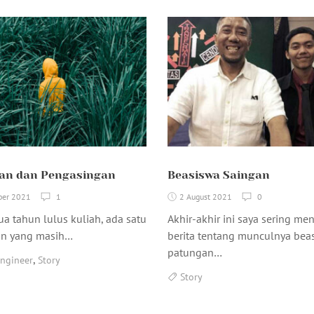
an dan Pengasingan
Beasiswa Saingan
ber 2021
1
2 August 2021
0
ua tahun lulus kuliah, ada satu
Akhir-akhir ini saya sering m
an yang masih…
berita tentang munculnya bea
patungan…
,
ngineer
Story
Story