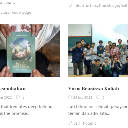
i cara…
,
,
Infrastructure
Knowledge
Sel
,
ucture
Knowledge
ersembahan
Virus Beasiswa Kuliah
er 2022
1
24 July 2022
0
 that trembles deep behind
Juli tahun ini, sebuah perayaa
sis the promise…
teman dan adik kita…
Self Thought